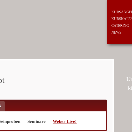
KURSANGE
KURSKALE
CATERING
NEWS
ot
Un
k
N
einproben
Seminare
Weber Live!