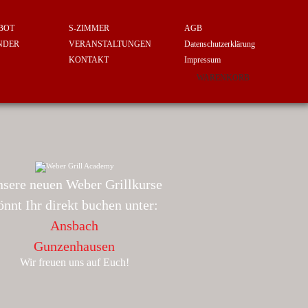
BOT
S-ZIMMER
AGB
NDER
VERANSTALTUNGEN
Datenschutzerklärung
KONTAKT
Impressum
WARENKORB
sere neuen Weber Grillkurse
önnt Ihr direkt buchen unter:
Ansbach
Gunzenhausen
Wir freuen uns auf Euch!